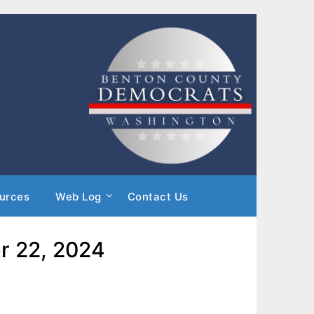
urces
Web Log
Contact Us
er 22, 2024